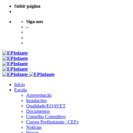
Subir página
Siga-nos
–
Skip
to
content
Início
Escola
Apresentação
Instalações
Qualidade/EQAVET
Documentos
Conselho Consultivo
Cursos Profissionais / CEFs
Notícias
Inovar