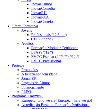
InovarAlunos
InovarConsulta
InovarRH
InovarPAA
InovarCorreio
Oferta Formativa
Jovens
Profissionais (12.º ano)
CEF (9.º ano)
Adultos
Formação Modular Certificada
EFA (9.º/12.º)
RVCC Escolar (4.º/6.º/9.º/12.º)
RVCC Profissional
Projetos
Protocolos
A beleza não tem idade
Jornal EPI
Projetos de Alunos
Financiamento
PLPQ
Programa Erasmus+
Europe… who we are! Europe… here we go!
Acreditação Ensino e Formação Profissional