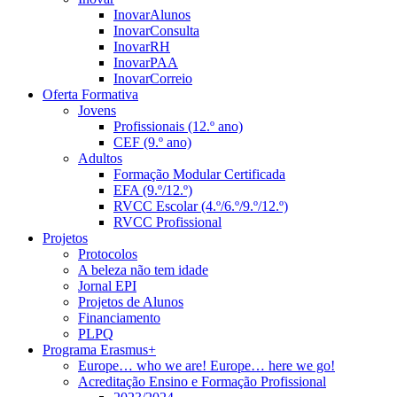
InovarAlunos
InovarConsulta
InovarRH
InovarPAA
InovarCorreio
Oferta Formativa
Jovens
Profissionais (12.º ano)
CEF (9.º ano)
Adultos
Formação Modular Certificada
EFA (9.º/12.º)
RVCC Escolar (4.º/6.º/9.º/12.º)
RVCC Profissional
Projetos
Protocolos
A beleza não tem idade
Jornal EPI
Projetos de Alunos
Financiamento
PLPQ
Programa Erasmus+
Europe… who we are! Europe… here we go!
Acreditação Ensino e Formação Profissional