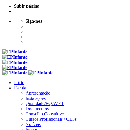
Subir página
Siga-nos
–
Skip
to
content
Início
Escola
Apresentação
Instalações
Qualidade/EQAVET
Documentos
Conselho Consultivo
Cursos Profissionais / CEFs
Notícias
Inovar